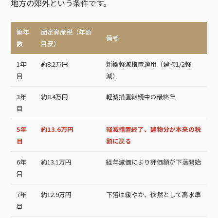
地方の郊外という条件です。
築年
固定資産税（年額
備考
数
目安）
1年
約8.2万円
新築軽減措置適用（建物1/2軽
目
減）
3年
約8.4万円
軽減措置継続中の最終年
目
5年
約13.6万円
軽減措置終了、建物分が本来の税
目
額に戻る
6年
約13.1万円
経年減価により評価額が下落開始
目
7年
約12.9万円
下落は緩やか、依然として高水準
目