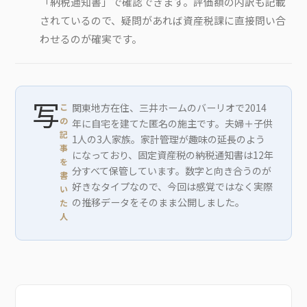
「納税通知書」で確認できます。評価額の内訳も記載
されているので、疑問があれば資産税課に直接問い合
わせるのが確実です。
写
こ
関東地方在住、三井ホームのバーリオで2014
の
年に自宅を建てた匿名の施主です。夫婦＋子供
記
1人の3人家族。家計管理が趣味の延長のよう
事
になっており、固定資産税の納税通知書は12年
を
分すべて保管しています。数字と向き合うのが
書
好きなタイプなので、今回は感覚ではなく実際
い
の推移データをそのまま公開しました。
た
人